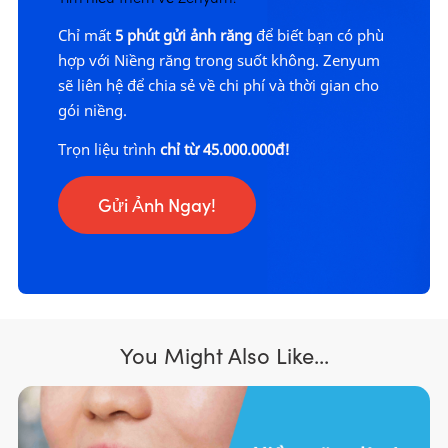
Chỉ mất
5 phút
gửi ảnh răng
để biết bạn có phù
hợp với Niềng răng trong suốt không. Zenyum
sẽ liên hệ để chia sẻ về chi phí và thời gian cho
gói niềng.
Trọn liệu trình
chỉ từ 45.000.000đ!
Gửi Ảnh Ngay!
You Might Also Like...