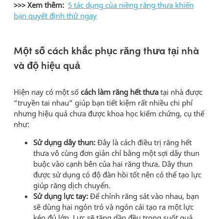
>>> Xem thêm:
5 tác dụng của niềng răng thưa khiến
bạn quyết định thử ngay
Một số cách khắc phục răng thưa tại nhà
và độ hiệu quả
Hiện nay có một số
cách làm răng hết thưa
tại nhà được
“truyền tai nhau” giúp bạn tiết kiệm rất nhiều chi phí
nhưng hiệu quả chưa được khoa học kiểm chứng, cụ thể
như:
Sử dụng dây thun:
Đây là cách điều trị răng hết
thưa vô cùng đơn giản chỉ bằng một sợi dây thun
buộc vào cạnh bên của hai răng thưa. Dây thun
được sử dụng có độ đàn hồi tốt nên có thể tạo lực
giúp răng dịch chuyển.
Sử dụng lực tay:
Để chỉnh răng sát vào nhau, bạn
sẽ dùng hai ngón trỏ và ngón cái tạo ra một lực
kéo đủ lớn. Lực sẽ tăng dần đều trong suốt quá