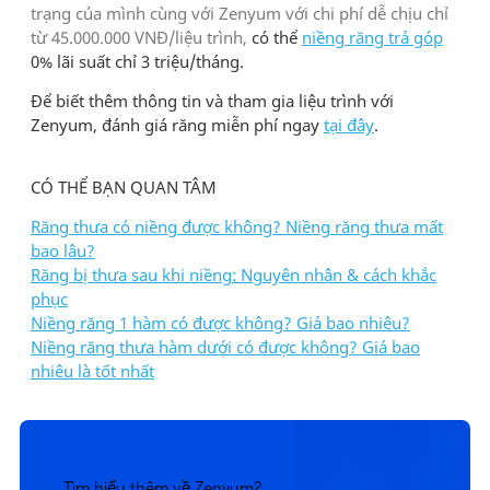
trạng của mình cùng với Zenyum với chi phí dễ chịu chỉ
từ 45.000.000 VNĐ/liệu trình,
có thể
niềng răng trả góp
0% lãi suất chỉ 3 triệu/tháng.
Để biết thêm thông tin và tham gia liệu trình với
Zenyum, đánh giá răng miễn phí ngay
tại đây
.
CÓ THỂ BẠN QUAN TÂM
Răng thưa có niềng được không? Niềng răng thưa mất
bao lâu?
Răng bị thưa sau khi niềng: Nguyên nhân & cách khắc
phục
Niềng răng 1 hàm có được không? Giá bao nhiêu?
Niềng răng thưa hàm dưới có được không? Giá bao
nhiêu là tốt nhất
Tìm hiểu thêm về Zenyum?