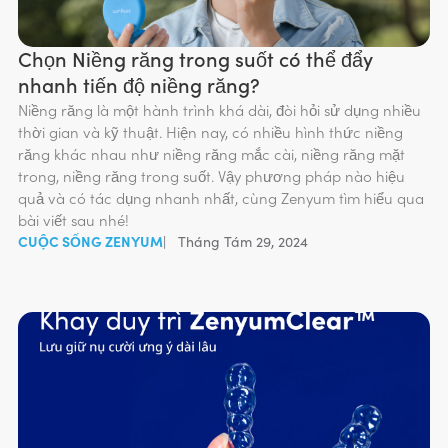
Chọn Niềng răng trong suốt có thể đẩy
nhanh tiến độ niềng răng?
Niềng răng là một hành trình khá dài, đòi hỏi sử dụng nhiều
thời gian và kỹ thuật. Hiện nay, có nhiều hình thức niềng
răng khác nhau như niềng răng mắc cài, niềng răng mặt
trong, niềng răng trong suốt. Vậy phương pháp nào hiệu
quả và có tác dụng nhanh nhất, cùng Zenyum tìm hiểu qua
bài viết sau nhé!
CUỘC SỐNG ZENYUM
|
Tháng Tám 29, 2024