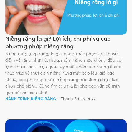
Niềng răng là gì? Lợi ích, chi phí và các
phương pháp niềng răng
Niềng răng (nẹp răng) là giải pháp khắc phục các khuyết
điểm về răng như hô, thưa, móm, răng mọc không đều, sai
lệch khớp cắn,… hiệu quả. Tuy nhiên, vẫn còn không ít các
thắc mắc về thời gian niềng răng mất bao lâu, giá bao
nhiêu, các phương pháp niềng răng nào đang được lựa
chọn phổ biến,… Cùng tìm câu trả lời cho các vấn đề trên
qua bài viết sau nhé!
HÀNH TRÌNH NIỀNG RĂNG
|
Tháng Sáu 3, 2022