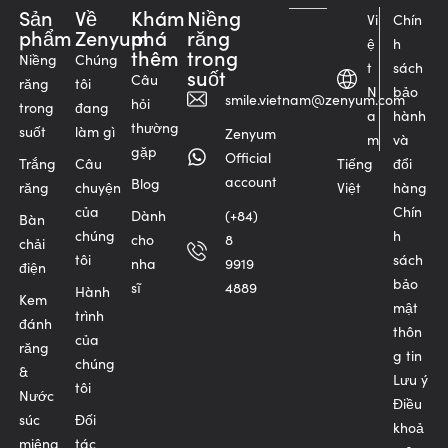
Sản
Về
Khám
Niềng
Vi
Chín
phẩm
Zenyum
phá
răng
ệ
h
thêm
trong
Niềng
Chúng
t
sách
suốt
Câu
răng
tôi
N
bảo
smile.vietnam@zenyum.com
hỏi
trong
đang
a
hành
thường
suốt
làm gì
Zenyum
m
và
gặp
Official
Trắng
Câu
Tiếng
đổi
account
Blog
răng
chuyện
Việt
hàng
của
Chín
Dành
(+84)
Bàn
chúng
h
cho
8
chải
tôi
sách
nha
9919
điện
bảo
sĩ
4889
Hành
Kem
mật
trình
đánh
thôn
của
răng
g tin
chúng
&
Lưu ý
tôi
Nước
Điều
súc
Đối
khoả
miệng
tác