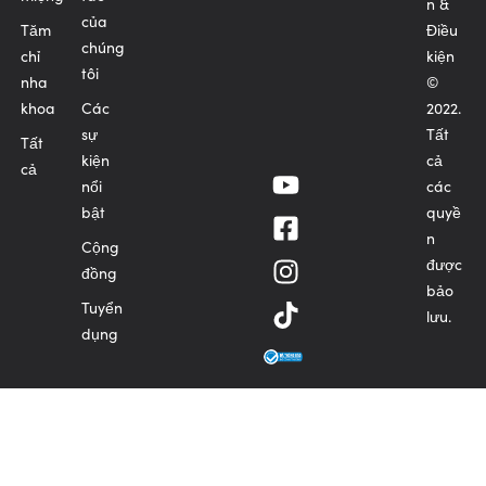
n &
của
Tăm
Điều
chúng
chỉ
kiện
tôi
nha
©
khoa
Các
2022.
sự
Tất
Tất
kiện
cả
cả
nổi
các
bật
quyề
n
Cộng
được
đồng
bảo
Tuyển
lưu.
dụng