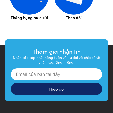
Thăng hạng nụ cười
Theo dõi
Tham gia nhận tin
Nhận các cập nhật hàng tuân về ưu đãi và chia sẻ về
chăm sóc răng miệng!